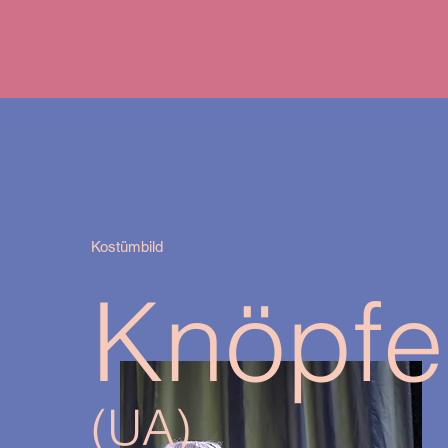
Kostümbild
Knöpfe
(UA)