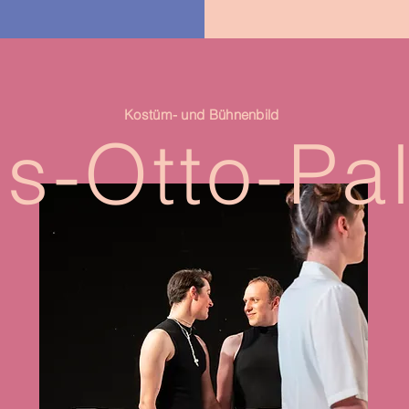
Kostüm- und Bühnenbild
s-Otto-Pa