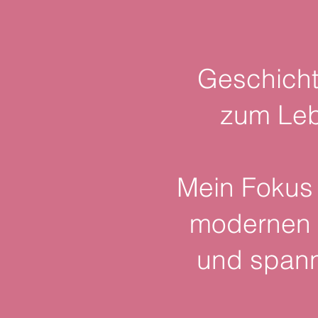
Geschicht
zum Leb
Mein Fokus 
modernen S
und spann