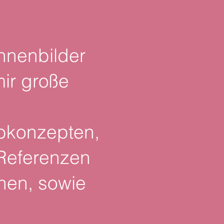
hnenbilder
ir große
rbkonzepten,
 Referenzen
nen, sowie